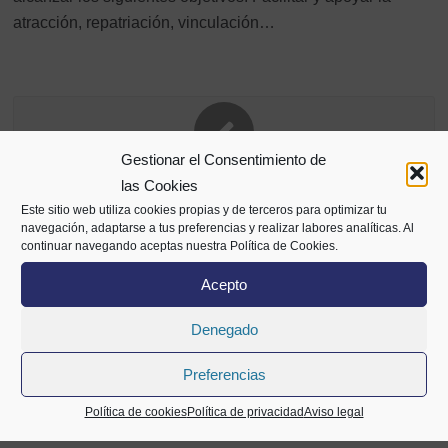
atracción, repatriación, vinculación…
Gestionar el Consentimiento de
Kontrata 2026. L2: Experiencia profesional
las Cookies
La subvención tiene como objeto apoyar la empleabilidad
Este sitio web utiliza cookies propias y de terceros para optimizar tu
navegación, adaptarse a tus preferencias y realizar labores analíticas. Al
de personas participantes en los programas Laborlan
continuar navegando aceptas nuestra Política de Cookies.
2025–2026, Gazte on y el Programa de Arraigo…
Acepto
Denegado
Preferencias
Kontrata 2026. L1: Incentivos a la contratación
indefinida
Política de cookies
Política de privacidad
Aviso legal
Su objeto es apoyar la contratación mediante la