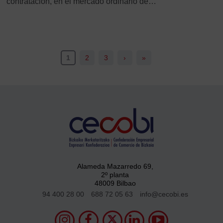
contratación, en el mercado ordinario de…
1
2
3
›
»
Alameda Mazarredo 69,
2º planta
48009 Bilbao
94 400 28 00
688 72 05 63
info@cecobi.es