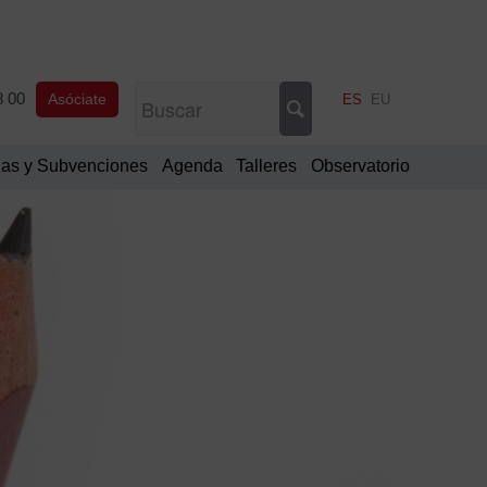
8 00
Asóciate
ES
EU
as y Subvenciones
Agenda
Talleres
Observatorio