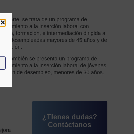
na parte, se trata de un programa de
añamiento a la inserción laboral con
tación, formación, e intermediación dirigida a
nas desempleadas mayores de 45 años y de
 duración.
tra, también se presenta un programa de
añamiento a la inserción laboral de jóvenes
tuación de desempleo, menores de 30 años.
¿TIenes dudas?
Contáctanos
ejora