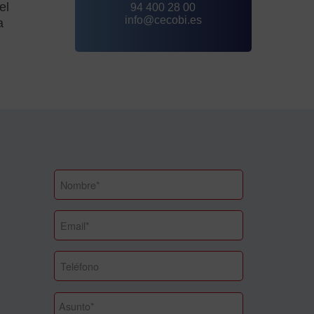
el
94 400 28 00
info@cecobi.es
a