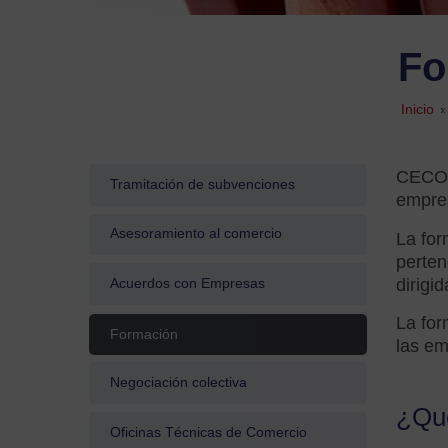
Fo
Inicio
»
CECOBI
Tramitación de subvenciones
empres
Asesoramiento al comercio
La for
perten
dirigi
Acuerdos con Empresas
La for
Formación
las em
Negociación colectiva
¿Qué
Oficinas Técnicas de Comercio