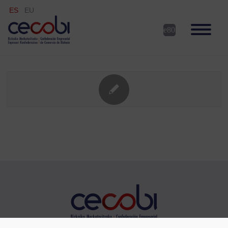
ES
EU