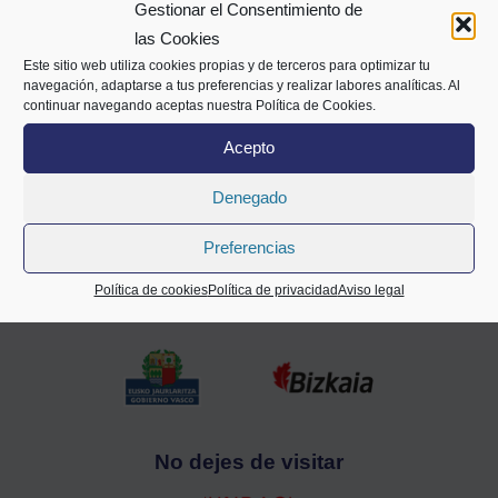
Gestionar el Consentimiento de
Alameda Mazarredo 69,
las Cookies
2º planta
Este sitio web utiliza cookies propias y de terceros para optimizar tu
48009 Bilbao
navegación, adaptarse a tus preferencias y realizar labores analíticas. Al
94 400 28 00
688 72 05 63
info@cecobi.es
continuar navegando aceptas nuestra Política de Cookies.
Acepto
Denegado
Contáctanos
Preferencias
Política de cookies
Política de privacidad
Aviso legal
Entidades colaboradoras
No dejes de visitar