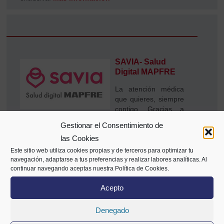
SAVIA- Salud
Digital MAPFRE
La atención médica
que quieres, siempre
contigo. Gracias a
ser una empresa asociada a CECOBI podrás
Gestionar el Consentimiento de
contar con unas condiciones ventajosas, con
las Cookies
respecto al público en general, en concreto,
el Plan Básico de SAVIA de manera totalmente
Este sitio web utiliza cookies propias y de terceros para optimizar tu
gratuita
, así como un
15% de descuento en
navegación, adaptarse a tus preferencias y realizar labores analíticas. Al
continuar navegando aceptas nuestra Política de Cookies.
SAVIA premium
.
Más información
Acepto
Denegado