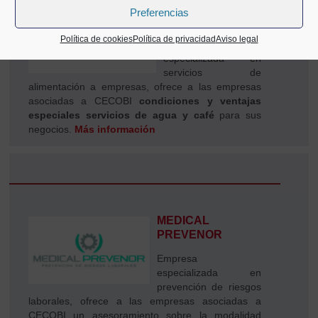
IPAR VENDING
Preferencias
GROUP
Política de cookies
Política de privacidad
Aviso legal
Empresa
especializada en
servicios de
alimentación a empresas, ofrece a las empresas
asociadas a CECOBI
condiciones y ventajas
especiales servicios de agua y café
para sus
negocios.
Más información
MEDICAL
PREVENOR
Empresa
especializada en
prevención de riesgos
laborales, ofrece a las empresas asociadas a
CECOBI un asesoramiento sobre la modalidad