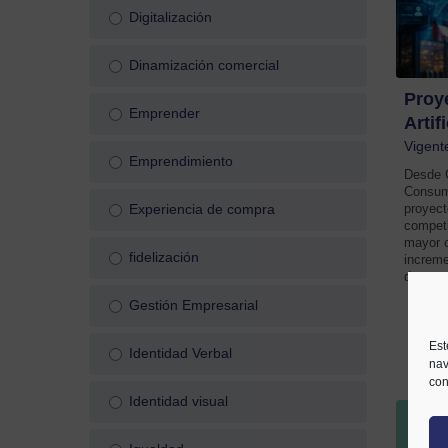
Digitalización
Dinamización comercial
Proye
Emprender
Artif
Vigent
Emprendimiento
Desde 
Consum
proyect
Experiencia de compra
competi
mayor c
fidelización
increme
demand
Gestión Empresarial
Est
Identidad Verbal
nav
con
Identidad visual