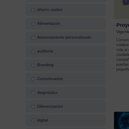
ahorro costes
Alimentación
Proy
Vigent
Asesoramiento personalizado
Comerci
colabor
vida al
auditoria
ciudada
campaña
puertas
Branding
pequeña
Comunicación
diagnóstico
Diferenciación
digital