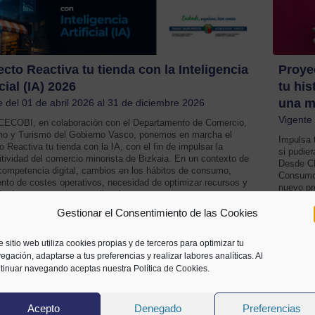
cto Reactiva tu tienda con la Inteligencia
Proye
icial (IA) 2026
tu his
una m
e del 01 de abril 2026 al 31 de diciembre 2026
Vigente 
CECOBI, en colaboración con el Departamento de Comercio,
o y Turismo del Gobierno Vasco, ponemos en marcha el
Impulsa 
o Reactiva tu tienda con la IA, con el fin de impulsar la
si pudie
tividad del comercio minorista de Bizkaia. En un contexto de
Desde CE
ompetencia digital, cambios en los hábitos de consumo,
Consumo
nto de costes operativos, necesidad de optimizar recursos y
nuevo pr
a de una mayor personalizaci
dirigido
proyecto
Gestionar el Consentimiento de las Cookies
Más información
e sitio web utiliza cookies propias y de terceros para optimizar tu
egación, adaptarse a tus preferencias y realizar labores analíticas. Al
tinuar navegando aceptas nuestra Política de Cookies.
Acepto
Denegado
Preferencias