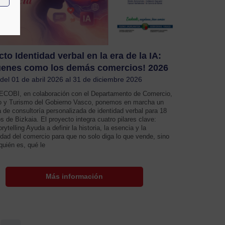
to Identidad verbal en la era de la IA:
uenes como los demás comercios! 2026
del 01 de abril 2026 al 31 de diciembre 2026
COBI, en colaboración con el Departamento de Comercio,
 y Turismo del Gobierno Vasco, ponemos en marcha un
 de consultoría personalizada de identidad verbal para 18
s de Bizkaia. El proyecto integra cuatro pilares clave:
rytelling Ayuda a definir la historia, la esencia y la
idad del comercio para que no solo diga lo que vende, sino
quién es, qué le
Más información