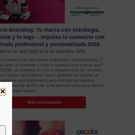
cto Branding: Tu marca con estrategia,
toria y tu logo – Impulsa tu comercio con
irada profesional y personalizada 2026
del 01 de abril 2026 al 31 de diciembre 2026
tu comercio con una mirada profesional y personalizada ¿Y
ras parar un momento y mirar tu comercio con nuevos ojos?
COBI, en colaboración con el Departamento de Comercio,
 y Turismo del Gobierno Vasco, ponemos en marcha un
oyecto de acompañamiento personalizado en branding
 a 20 comercios de Bizkaia. Está pensado tanto para nuevos
s como para negocio
Más información