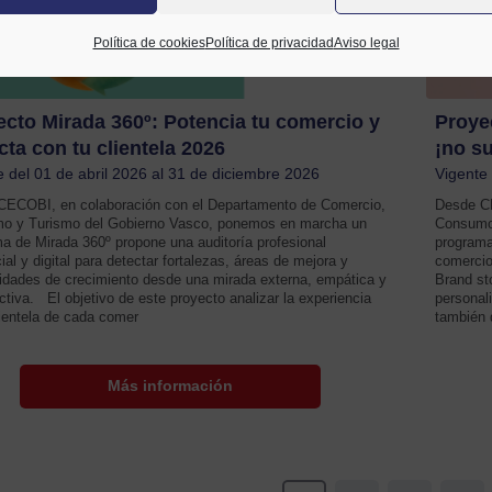
Política de cookies
Política de privacidad
Aviso legal
cto Mirada 360º: Potencia tu comercio y
Proyec
ta con tu clientela 2026
¡no s
e del 01 de abril 2026 al 31 de diciembre 2026
Vigente 
CECOBI, en colaboración con el Departamento de Comercio,
Desde CE
o y Turismo del Gobierno Vasco, ponemos en marcha un
Consumo
a de Mirada 360º propone una auditoría profesional
programa
ial y digital para detectar fortalezas, áreas de mejora y
comercio
idades de crecimiento desde una mirada externa, empática y
Brand sto
ctiva. El objetivo de este proyecto analizar la experiencia
personal
lientela de cada comer
también 
Más información