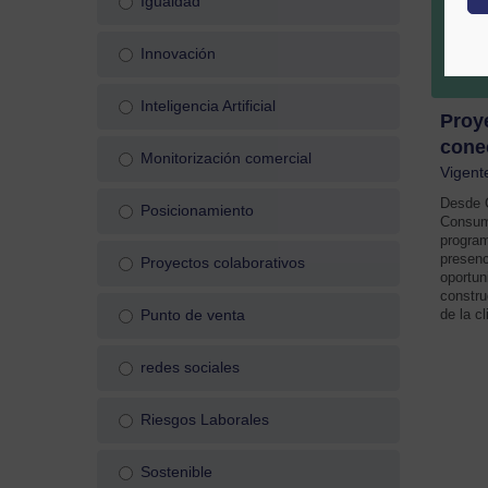
Igualdad
Innovación
Inteligencia Artificial
Proye
conec
Monitorización comercial
Vigent
Desde 
Posicionamiento
Consum
program
presenc
Proyectos colaborativos
oportun
constru
de la c
Punto de venta
redes sociales
Riesgos Laborales
Sostenible