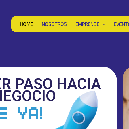
HOME
NOSOTROS
EMPRENDE
EVENT
ER PASO HACIA
NEGOCIO
E YA!