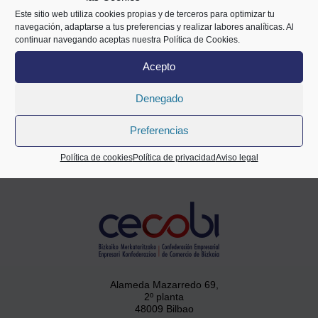
Este sitio web utiliza cookies propias y de terceros para optimizar tu
navegación, adaptarse a tus preferencias y realizar labores analíticas. Al
continuar navegando aceptas nuestra Política de Cookies.
Acepto
¿Tienes dudas?
Contáctanos
Denegado
94 400 28 00
info@cecobi.es
Preferencias
Política de cookies
Política de privacidad
Aviso legal
Alameda Mazarredo 69,
2º planta
48009 Bilbao