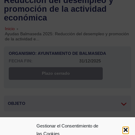
Reducción del desempleo y
promoción de la actividad
económica
Inicio
»
Ayudas Balmaseda 2025: Reducción del desempleo y promoción
de la actividad e...
ORGANISMO: AYUNTAMIENTO DE BALMASEDA
FECHA FIN:
31/12/2025
Plazo cerrado
OBJETO
Gestionar el Consentimiento de
Compartir
las Cookies