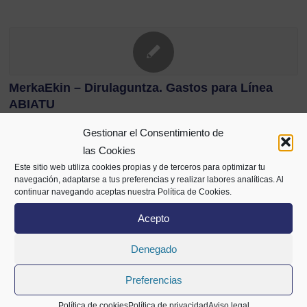
MerkaEkin – Dirulaguntza. Gastos para Línea
ABIATU
El programa de ayudas «Merkataritza-Ekintzaile
Gestionar el Consentimiento de
Dirulaguntzak» es un programa destinado a subvencionar
las Cookies
las inversiones y los gastos de proyectos de
Este sitio web utiliza cookies propias y de terceros para optimizar tu
emprendimiento…
navegación, adaptarse a tus preferencias y realizar labores analíticas. Al
continuar navegando aceptas nuestra Política de Cookies.
Acepto
Denegado
MerkaEkin – Dirulaguntza. Inversiones para
Líneas ABIATU, SENDOTU y HAZI
Preferencias
El programa de ayudas «Merkataritza-Ekintzaile
Política de cookies
Política de privacidad
Aviso legal