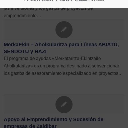
Dirulaguntzak» es un programa destinado a subvencionar
las inversiones y los gastos de proyectos de
emprendimiento…
MerkaEkin – Aholkularitza para Líneas ABIATU,
SENDOTU y HAZI
El programa de ayudas «Merkataritza-Ekintzaile
Aholkularitza» es un programa destinado a subvencionar
los gastos de asesoramiento especializado en proyectos…
Apoyo al Emprendimiento y Sucesión de
empresas de Zaldibar