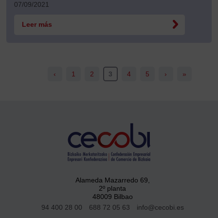
07/09/2021
Leer más
‹
1
2
3
4
5
›
»
Alameda Mazarredo 69,
2º planta
48009 Bilbao
94 400 28 00
688 72 05 63
info@cecobi.es