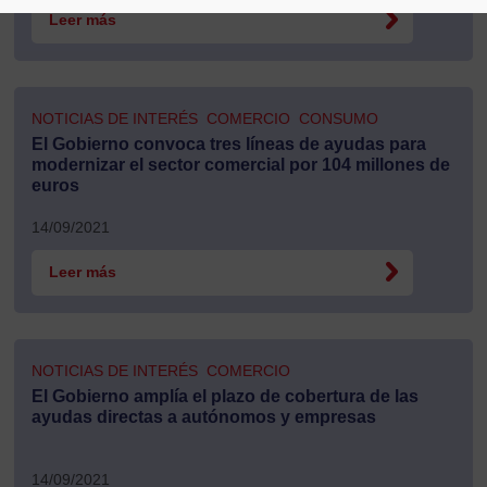
Leer más
NOTICIAS DE INTERÉS
COMERCIO
CONSUMO
El Gobierno convoca tres líneas de ayudas para
modernizar el sector comercial por 104 millones de
euros
14/09/2021
Leer más
NOTICIAS DE INTERÉS
COMERCIO
El Gobierno amplía el plazo de cobertura de las
ayudas directas a autónomos y empresas
14/09/2021