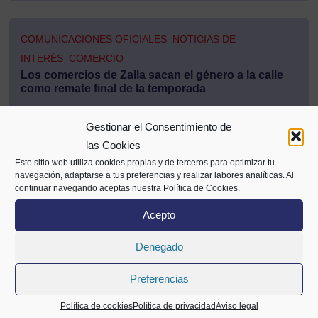
COMUNICACIONES OFICIALES
NOTICIAS DE
INTERÉS
COMERCIO
Los comercios de Zalla sacan el género a la calle
como remate final de la temporada
Gestionar el Consentimiento de
22/09/2021
las Cookies
Exclusivo asociados
Este sitio web utiliza cookies propias y de terceros para optimizar tu
navegación, adaptarse a tus preferencias y realizar labores analíticas. Al
continuar navegando aceptas nuestra Política de Cookies.
Acepto
NOTICIAS DE INTERÉS
COMERCIO
El Gobierno Vasco analiza con la máxima celeridad
Denegado
las modificaciones aprobadas ayer en consejo de
ministros sobre las ayudas directas a sectores
Preferencias
afectados por la Covid-19
15/09/2021
Política de cookies
Política de privacidad
Aviso legal