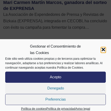
Mari Carmen Martín Marcos, ganadora del sorteo
de EXPRENSA
La Asociación de Expendedores de Prensa y Revistas de
Bizkaia (EXPRENSA), integrada en CECOBI, ha concluido
con éxito su campaña para fomentar la compra…
Gestionar el Consentimiento de
las Cookies
Este sitio web utiliza cookies propias y de terceros para optimizar tu
navegación, adaptarse a tus preferencias y realizar labores analíticas. Al
continuar navegando aceptas nuestra Política de Cookies.
Acepto
Denegado
Alameda Mazarredo 69,
Preferencias
2º planta
48009 Bilbao
Política de cookies
Política de privacidad
Aviso legal
94 400 28 00
688 72 05 63
info@cecobi.es