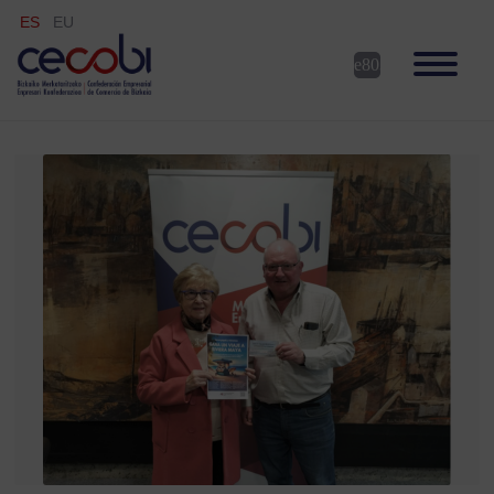
ES
EU