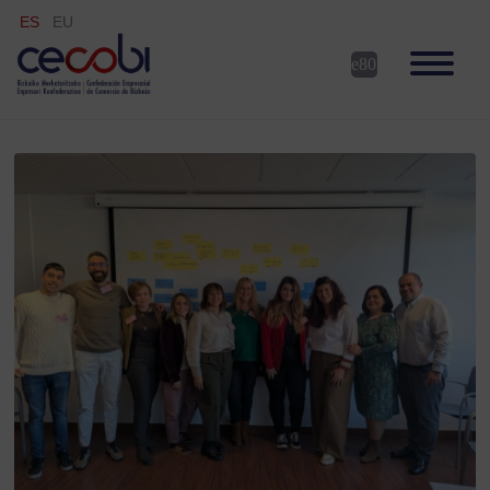
ES
EU