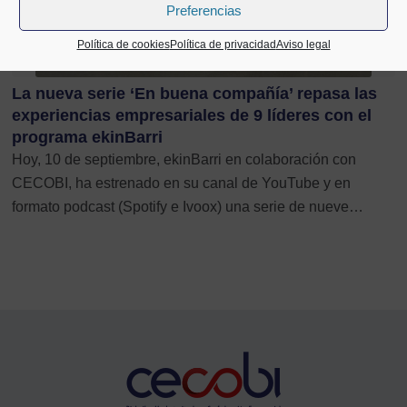
Preferencias
Política de cookies
Política de privacidad
Aviso legal
La nueva serie ‘En buena compañía’ repasa las
experiencias empresariales de 9 líderes con el
programa ekinBarri
Hoy, 10 de septiembre, ekinBarri en colaboración con
CECOBI, ha estrenado en su canal de YouTube y en
formato podcast (Spotify e Ivoox) una serie de nueve…