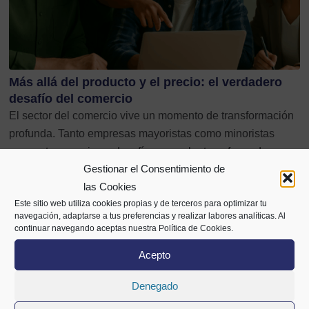
Más allá del producto y el precio: el verdadero
desafío del comercio
El sector del comercio vive un momento de transformación
profunda. Tanto empresas mayoristas como minoristas
comparten un mismo desafío que se ha transformado…
Gestionar el Consentimiento de
las Cookies
Este sitio web utiliza cookies propias y de terceros para optimizar tu
navegación, adaptarse a tus preferencias y realizar labores analíticas. Al
continuar navegando aceptas nuestra Política de Cookies.
Acepto
Denegado