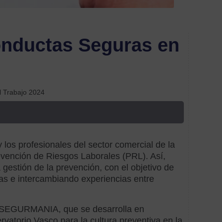
Etiquetas
Acom
ductas Seguras en
Labor
ahorr
coste
 Trabajo 2024
Alime
Aseso
perso
os profesionales del sector comercial de la
audito
vención de Riesgos Laborales (PRL). Así,
gestión de la prevención, con el objetivo de
tas e intercambiando experiencias entre
Brand
Comu
to SEGURMANIA, que se desarrolla en
atorio Vasco para la cultura preventiva en la