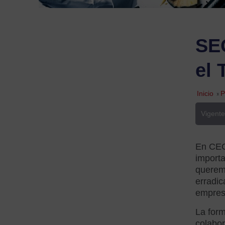
SE
el 
Inicio
»
P
Vigente
En CECO
import
queremo
erradic
empres
La form
colabor