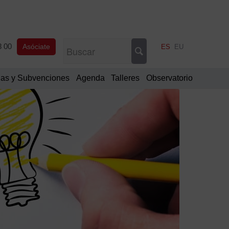
8 00
Asóciate
ES
EU
as y Subvenciones
Agenda
Talleres
Observatorio
Filtrar
por
Tipo
de
proyecto
Propi
Colab