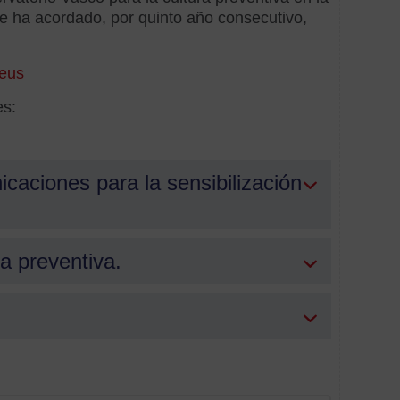
diagn
ha acordado, por quinto año consecutivo,
Difer
eus
digital
es:
Digita
caciones para la sensibilización
Dinam
comer
Empr
a preventiva.
Empr
Exper
de
comp
fideli