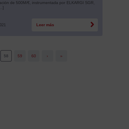
iación de 500M/€, instrumentada por ELKARGI SGR,
[…]
2021
Leer más
58
59
60
›
»