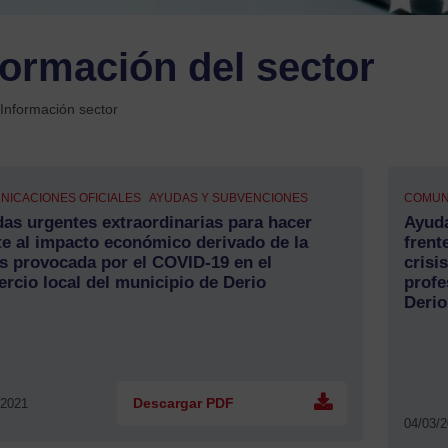
formación del sector
Información sector
NICACIONES OFICIALES
AYUDAS Y SUBVENCIONES
COMUN
as urgentes extraordinarias para hacer
Ayuda
te al impacto económico derivado de la
frent
is provocada por el COVID-19 en el
crisi
rcio local del municipio de Derio
profe
Derio
/2021
Descargar PDF
04/03/