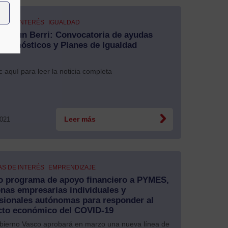
AS DE INTERÉS
IGUALDAD
ntasun Berri: Convocatoria de ayudas
Diagnósticos y Planes de Igualdad
c aquí para leer la noticia completa
2021
Leer más
AS DE INTERÉS
EMPRENDIZAJE
o programa de apoyo financiero a PYMES,
nas empresarias individuales y
sionales autónomas para responder al
cto económico del COVID-19
ierno Vasco aprobará en marzo una nueva línea de