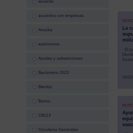
acuerdo
acuerdos con empresas
NOTIC
La c
Anezka
supu
mill
autónomos
El pa
Denda
Ayudas y subvenciones
Euska
Barómetro 2023
03/03
Bienbiz
Bonos
NOTIC
Ayud
CB113
equi
vas
Circulares Generales