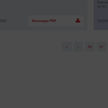
financ
en la 
/2021
Descargar PDF
22/02/
«
‹
56
57