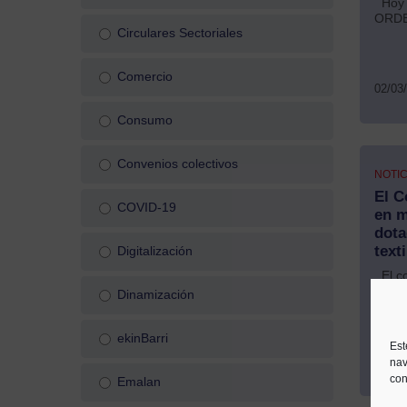
Hoy s
ORDEN
Circulares Sectoriales
Comercio
02/03
Consumo
Convenios colectivos
NOTIC
El C
COVID-19
en m
dota
text
Digitalización
El co
Consu
Dinamización
'Reto
ekinBarri
Est
26/02
nav
con
Emalan