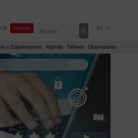
8 00
Asóciate
ES
EU
as y Subvenciones
Agenda
Talleres
Observatorio