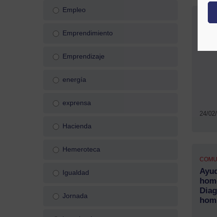
Empleo
COMU
Subv
Emprendimiento
eusk
Emprendizaje
energía
exprensa
24/02
Hacienda
Hemeroteca
COMU
Ayud
Igualdad
homo
Diag
Jornada
homb