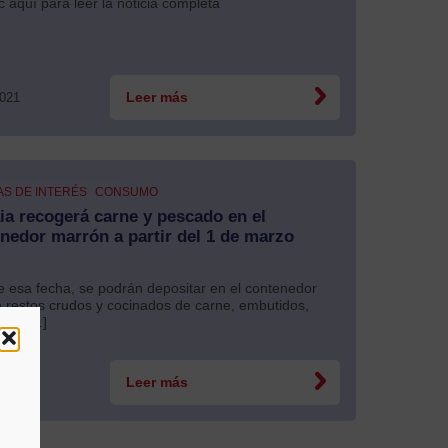
c aquí para leer la noticia completa
2021
Leer más
AS DE INTERÉS
CONSUMO
ia recogerá carne y pescado en el
nedor marrón a partir del 1 de marzo
esa fecha, se podrán depositar en el contenedor
 restos crudos y cocinados de carne, embutidos,
o y […]
2021
Leer más