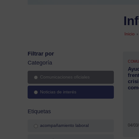
In
Inicio
»
Filtrar por
COMU
Categoría
Ayud
fren
Comunicaciones oficiales
cris
come
Noticias de interés
Etiquetas
04/03
acompañamiento laboral