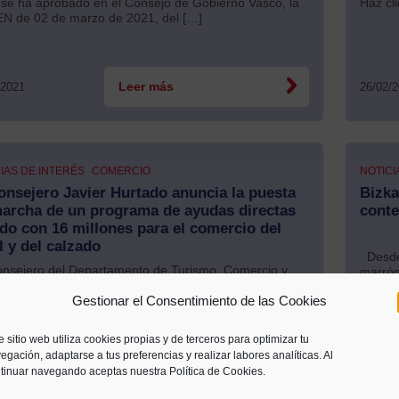
e ha aprobado en el Consejo de Gobierno Vasco, la
Haz cli
 de 02 de marzo de 2021, del […]
/2021
Leer más
26/02/
IAS DE INTERÉS
COMERCIO
NOTICI
onsejero Javier Hurtado anuncia la puesta
Bizka
archa de un programa de ayudas directas
conte
do con 16 millones para el comercio del
il y del calzado
Desde 
nsejero del Departamento de Turismo, Comercio y
marrón
mo, Javier Hurtado ha participado en los encuentros
pescad
Gestionar el Consentimiento de las Cookies
s y avances […]
e sitio web utiliza cookies propias y de terceros para optimizar tu
24/02/
/2021
Leer más
egación, adaptarse a tus preferencias y realizar labores analíticas. Al
tinuar navegando aceptas nuestra Política de Cookies.