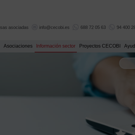
sas asociadas
info@cecobi.es
688 72 05 63
94 400 2
Asociaciones
Información sector
Proyectos CECOBI
Ayud