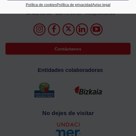
2º planta
Política de cookies
Política de privacidad
Aviso legal
48009 Bilbao
94 400 28 00
688 72 05 63
info@cecobi.es
Contáctanos
Entidades colaboradoras
No dejes de visitar