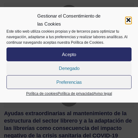
Gestionar el Consentimiento de
las Cookies
Ayudas destinadas al comercio minorista,
Este sitio web utiliza cookies propias y de terceros para optimizar tu
hostelería, personas autónomas y
navegación, adaptarse a tus preferencias y realizar labores analíticas. Al
continuar navegando aceptas nuestra Política de Cookies.
microempresas de Durango para paliar el daño
económico producido por la COVID-19
Acepto
Paliar el impacto económico derivado de la crisis
económica provocada por el COVID-19, e impulsar la
Denegado
actividad económica en el término municipal de…
Preferencias
Política de cookies
Política de privacidad
Aviso legal
Ayudas extraordinarias al mantenimiento de la
estructura del sector librero y a la adaptación de
las librerías como consecuencia del impacto
negativo de la crisis sanitaria del COVID-19