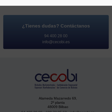
¿Tienes dudas?
Contáctanos
94 400 28 00
info@cecobi.es
Alameda Mazarredo 69,
2º planta
48009 Bilbao