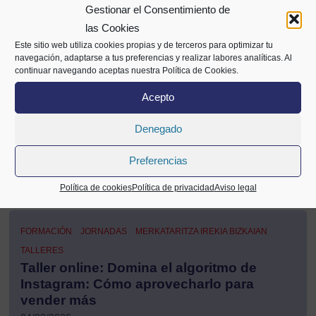
Gestionar el Consentimiento de
las Cookies
FORMACIÓN
JORNADAS
MERKATARITZA IREKIA BIZKAIAN
Este sitio web utiliza cookies propias y de terceros para optimizar tu
navegación, adaptarse a tus preferencias y realizar labores analíticas. Al
TALLERES
continuar navegando aceptas nuestra Política de Cookies.
Taller online: Lluvia de ideas para
contenido estratégico: di adiós al “no sé
Acepto
qué publicar”
10/03/2026
Denegado
Preferencias
Más información
Política de cookies
Política de privacidad
Aviso legal
FORMACIÓN
JORNADAS
MERKATARITZA IREKIA BIZKAIAN
TALLERES
Taller online: Domina el algoritmo de
Instagram: Cómo aprovecharlo para
vender más