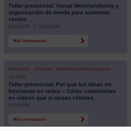
Taller presencial: Visual Merchandising y
organización de tienda para aumentar
ventas
30/03/2026
|
31/03/2026
Más información
FORMACIÓN
JORNADAS
MERKATARITZA IREKIA BIZKAIAN
TALLERES
Taller presencial: Por qué tus ideas no
funcionan en redes – Cómo convertirlas
en vídeos que sí atraen clientes.
17/03/2026
Más información