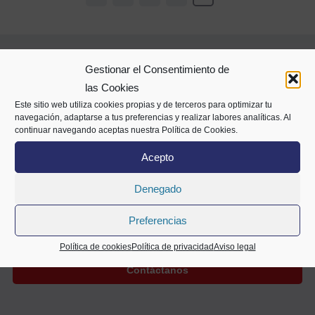
Gestionar el Consentimiento de
las Cookies
Este sitio web utiliza cookies propias y de terceros para optimizar tu
navegación, adaptarse a tus preferencias y realizar labores analíticas. Al
continuar navegando aceptas nuestra Política de Cookies.
Alameda Mazarredo 69,
Acepto
2º planta
48009 Bilbao
Denegado
94 400 28 00
688 72 05 63
info@cecobi.es
Preferencias
Política de cookies
Política de privacidad
Aviso legal
Contáctanos