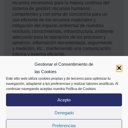
recursos necesarios para la mejora continua del
sistema de gestión: recursos humanos
competentes y con toma de conciencia para un
uso eficiente de los recursos materiales y
mitigación del impacto ambiental de nuestros
residuos, conocimientos, infraestructura, ambiente
adecuado para la operación de los procesos y
servicios, información documentada, seguimiento
y medición, etc., manteniendo una comunicación
interna y externa eficiente.
Gestionar el Consentimiento de
las Cookies
Este sitio web utiliza cookies propias y de terceros para optimizar tu
navegación, adaptarse a tus preferencias y realizar labores analíticas. Al
En la
continuar navegando aceptas nuestra Política de Cookies.
Acepto
Denegado
Preferencias