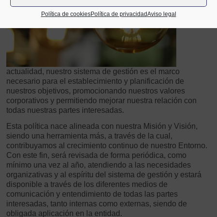
Política de cookies
Política de privacidad
Aviso legal
actualidad, nuestro sistema de gestión es el marco
necesario para el establecimiento y planificación de
nuestros objetivos, promocionando nuestros valores
corporativos y permitiendo mejorar nuestra relación con
todas nuestras partes interesadas.
Esta política nace alineada con nuestra Misión y Visión,
siendo una herramienta más, a través de la cual,
contribuyamos al crecimiento continuo de nuestro Entorno.
Con este fin, será revisada de forma periódica, como
mínimo una vez al año, atendiendo a las necesidades
organizativas y al espíritu del sistema de gestión y estará
disponible a través de los diferentes medios de
comunicación y entendimiento de todas las partes
interesadas, tanto internas como externas, siendo de
obligada aplicación en la entidad.