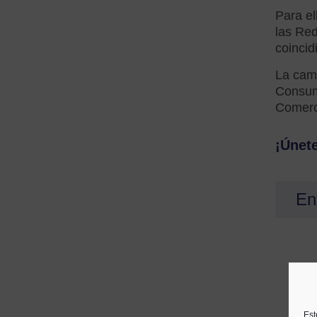
Para el
las Red
coinci
La cam
Consumo
Comerci
¡Únet
En
Est