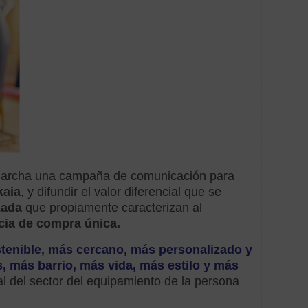
diagn
Difer
digital
Digita
Dinam
comer
 marcha una campaña de comunicación para
Empr
kaia
, y difundir el valor diferencial que se
zada
que propiamente caracterizan al
Empr
cia de compra única.
Exper
tenible, más cercano, más personalizado y
de
, más barrio, más vida, más estilo y más
comp
al del sector del equipamiento de la persona
fideli