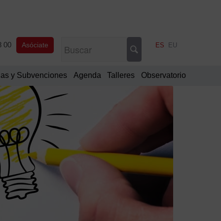
8 00
Asóciate
ES
EU
as y Subvenciones
Agenda
Talleres
Observatorio
Filtrar
por
Tipo
de
proyecto
Propi
Colab