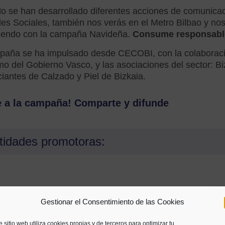
lo se han desarrollado diferentes acciones de comunicac
es Sociales, también nos verás en el Metro Bilbao y nos
diendo con la campaña Navideña.
Consume responsable
paña se ha impulsado desde CECOBI, con la colaboraci
 del Gobierno Vasco, y las asociaciones del sector: Biz
antes de Calzado y Piel de Bizkaia.
e a la campaña!
Comparte y difunde
tidades promotoras:
Co
Gestionar el Consentimiento de las Cookies
e sitio web utiliza cookies propias y de terceros para optimizar tu