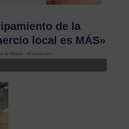
Etiquetas
Acom
ipamiento de la
Labor
mercio local es MÁS»
ahorr
coste
 de Bizkaia: «El comercio l...
Alime
Aseso
perso
audito
Brand
Comu