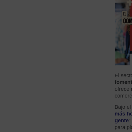
El sec
foment
ofrece
comerci
Bajo el
más h
gente
”
para p