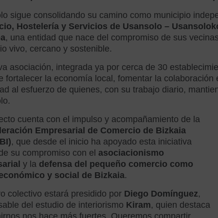
o sigue consolidando su camino como municipio indepe
io, Hostelería y Servicios de Usansolo – Usansoloko 
ea
, una entidad que nace del compromiso de sus vecina
o vivo, cercano y sostenible.
a asociación, integrada ya por cerca de 30 establecimien
 fortalecer la economía local, fomentar la colaboración 
idad al esfuerzo de quienes, con su trabajo diario, manti
lo.
ecto cuenta con el impulso y acompañamiento de la
eración Empresarial de Comercio de Bizkaia
BI)
, que desde el inicio ha apoyado esta iniciativa
 de su compromiso con el
asociacionismo
arial
y la
defensa del pequeño comercio como
económico y social de Bizkaia
.
o colectivo estará presidido por
Diego Domínguez
,
able del estudio de interiorismo
Kiram
, quien destaca
nirnos nos hace más fuertes. Queremos compartir