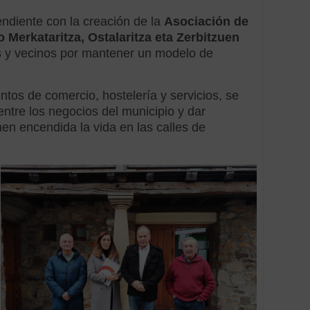
Baró
2023
ndiente con la creación de la
Asociación de
Merkataritza, Ostalaritza eta Zerbitzuen
Bienb
s y vecinos por mantener un modelo de
Bono
tos de comercio, hostelería y servicios, se
entre los negocios del municipio y dar
CB11
enen encendida la vida en las calles de
Circu
Gener
Circu
Secto
Come
Cons
Conv