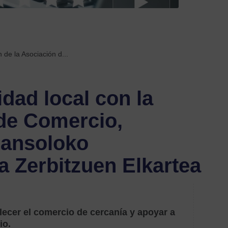
Etiquetas
acom
labora
 de la Asociación d...
acue
dad local con la
acuer
con
 de Comercio,
empr
sansoloko
Anez
ta Zerbitzuen Elkartea
autó
Ayud
y
subve
lecer el comercio de cercanía y apoyar a
io.