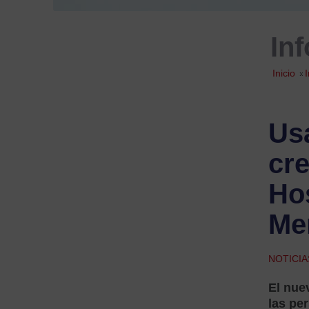
In
Inicio
»
Usa
cre
Hos
Mer
NOTICIA
El nue
las per