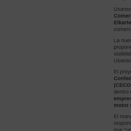
Usansol
Comerc
Elkart
comerci
La nuev
propone
visibil
Usanso
El proy
Confed
(CECO
dentro
empres
motor 
El nuev
respons
que “u