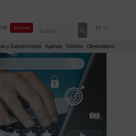
8 00
Asóciate
ES
EU
as y Subvenciones
Agenda
Talleres
Observatorio
Filtrar
por
Categorí
Comu
oficia
Notic
de
interé