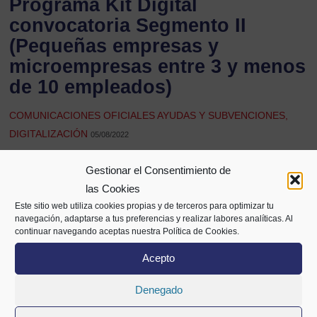
Programa Kit Digital
convocatoria Segmento II
(Pequeñas empresas y
microempresas entre 3 y menos
de 10 empleados)
COMUNICACIONES OFICIALES AYUDAS Y SUBVENCIONES,
DIGITALIZACIÓN
05/08/2022
Gestionar el Consentimiento de
Compartir
las Cookies
Este sitio web utiliza cookies propias y de terceros para optimizar tu
navegación, adaptarse a tus preferencias y realizar labores analíticas. Al
continuar navegando aceptas nuestra Política de Cookies.
Acepto
Denegado