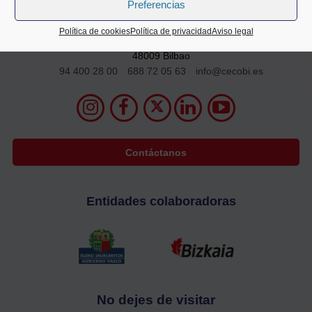
Preferencias
Política de cookies
Política de privacidad
Aviso legal
Alameda Mazarredo 69,
2º planta
48009 Bilbao
94 400 28 00
688 72 05 63
info@cecobi.es
Contáctanos
Entidades colaboradoras
No dejes de visitar