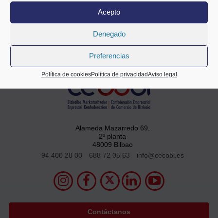
Acepto
Compartir
Denegado
Preferencias
Política de cookies
Política de privacidad
Aviso legal
Alameda Mazarredo 69,
2º planta
48009 Bilbao
94 400 28 00
688 72 05 63
info@cecobi.es
Contáctanos