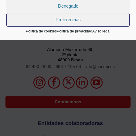
Denegado
Preferencias
Política de cookies
Política de privacidad
Aviso legal
Alameda Mazarredo 69,
2º planta
48009 Bilbao
94 400 28 00
688 72 05 63
info@cecobi.es
Contáctanos
Entidades colaboradoras