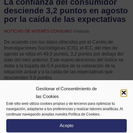
La confianza del consumidor
desciende 3,2 puntos en agosto
por la caída de las expectativas
NOTICIAS DE INTERÉS CONSUMO
07/09/2020
De acuerdo con los datos ofrecidos por el Centro de
Investigaciones Sociológicas (CIS), el ICC del mes de
agosto se sitúa en 49,9 puntos, 3,2 puntos por debajo del
dato del mes anterior. Este nuevo descenso del índice se
debe a la bajada de 0,4 puntos de la valoración de la
situación actual y a la caída de las expectativas que
descienden 5,9 puntos.
Más información
Gestionar el Consentimiento de
las Cookies
Este sitio web utiliza cookies propias y de terceros para optimizar tu
navegación, adaptarse a tus preferencias y realizar labores analíticas. Al
Compartir
continuar navegando aceptas nuestra Política de Cookies.
Acepto