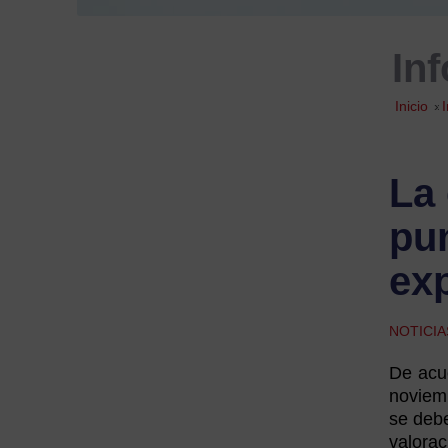
In
Inicio
»
La
pun
ex
NOTICI
De acue
noviemb
se debe
valorac