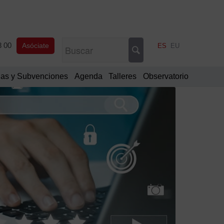
8 00
Asóciate
ES
EU
as y Subvenciones
Agenda
Talleres
Observatorio
Filtrar
por
Categorí
Comu
oficia
Notic
de
interé