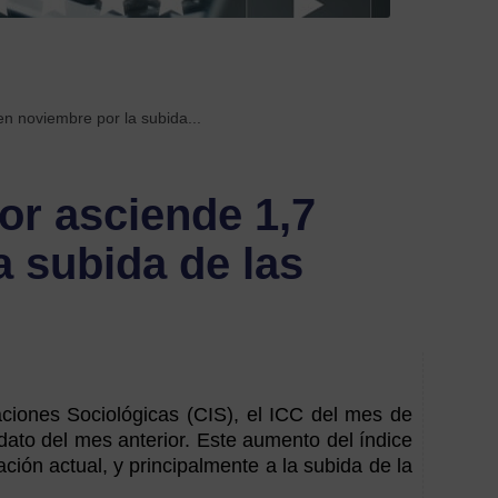
Etiquetas
acom
labora
n noviembre por la subida...
acue
or asciende 1,7
acuer
con
 subida de las
empr
Anez
autó
Ayud
aciones Sociológicas (CIS), el ICC del mes de
y
dato del mes anterior. Este aumento del índice
subve
ción actual, y principalmente a la subida de la