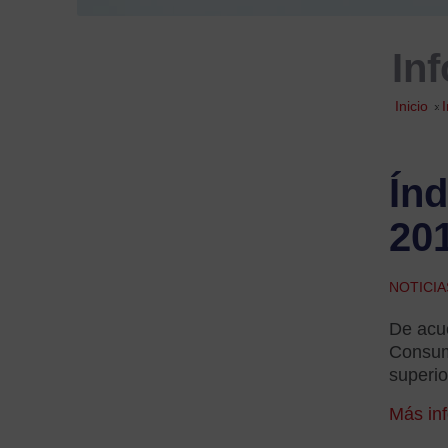
In
Inicio
»
Índ
20
NOTICI
De acue
Consumo
superio
Más in