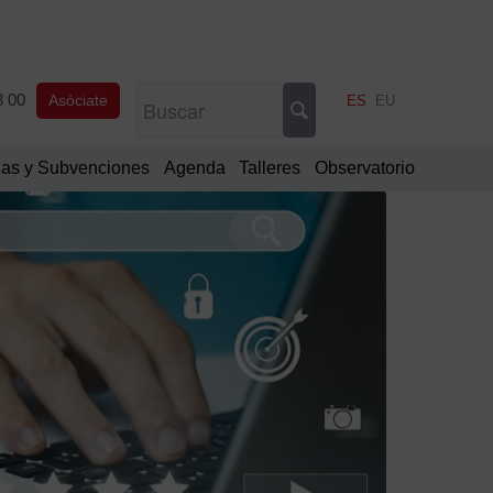
8 00
Asóciate
ES
EU
as y Subvenciones
Agenda
Talleres
Observatorio
Filtrar
por
Categorí
Comu
oficia
Notic
de
interé