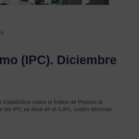
Etiquetas
acom
labora
19
acue
umo (IPC). Diciembre
acuer
con
empr
Anez
autó
 Estadística sobre el Índice de Precios al
 del IPC se situó en el 0,8%, cuatro décimas
Ayud
y
subve