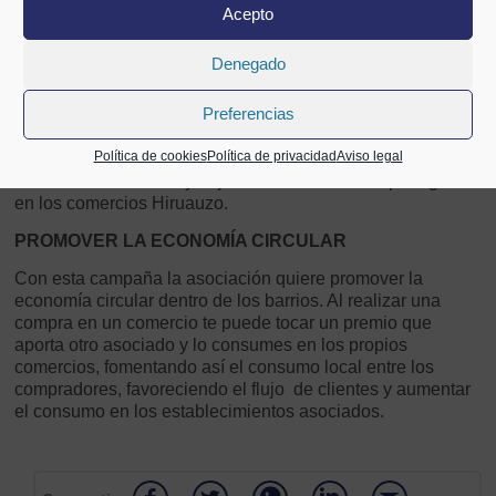
600 PREMIOS INMEDIATOS CONCEDIDOS POR
Acepto
LOS PROPIOS SOCIOS
Denegado
Hay en total 1.600 premios inmediatos. El 15% de las
Preferencias
tarjetas repartidas estarán premiadas con multitud de
regalos aportados por los asociados. Desde un pintxo de
Política de cookies
Política de privacidad
Aviso legal
tortilla hasta un masaje relajante, pasando por un juego de
toallas…. También hay tarjetas con vales de 5€ para gastar
en los comercios Hiruauzo.
PROMOVER LA ECONOMÍA CIRCULAR
Con esta campaña la asociación quiere promover la
economía circular dentro de los barrios. Al realizar una
compra en un comercio te puede tocar un premio que
aporta otro asociado y lo consumes en los propios
comercios, fomentando así el consumo local entre los
compradores, favoreciendo el flujo de clientes y aumentar
el consumo en los establecimientos asociados.