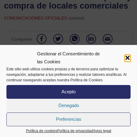
compra de locales comerciales
COMUNICACIONES OFICIALES
22/09/2025
Compartir
Gestionar el Consentimiento de
las Cookies
Este sitio web utiliza cookies propias y de terceros para optimizar tu
navegación, adaptarse a tus preferencias y realizar labores analíticas. Al
continuar navegando aceptas nuestra Política de Cookies.
Acepto
Denegado
Alameda Mazarredo 69,
2º planta
Preferencias
48009 Bilbao
94 400 28 00
688 72 05 63
info@cecobi.es
Política de cookies
Política de privacidad
Aviso legal