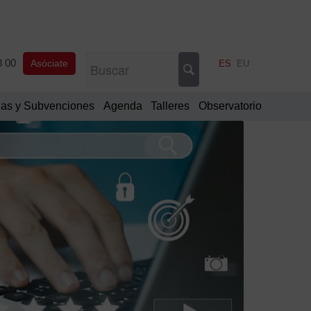
8 00
Asóciate
ES
EU
as y Subvenciones
Agenda
Talleres
Observatorio
Filtrar
por
Categorí
Comu
oficia
Notic
de
interé