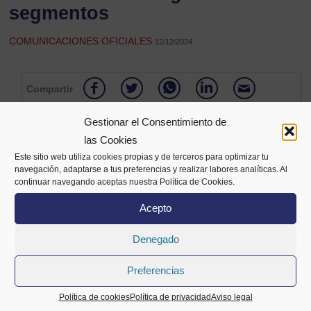
segmentos
COMUNICACIONES OFICIALES
12/12/2024
Compartir
Gestionar el Consentimiento de
las Cookies
Este sitio web utiliza cookies propias y de terceros para optimizar tu
navegación, adaptarse a tus preferencias y realizar labores analíticas. Al
continuar navegando aceptas nuestra Política de Cookies.
Acepto
Denegado
Alameda Mazarredo 69,
2º planta
Preferencias
48009 Bilbao
94 400 28 00
688 72 05 63
info@cecobi.es
Política de cookies
Política de privacidad
Aviso legal