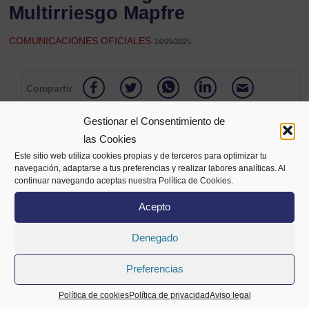
Multirriesgo Mapfre
COMUNICACIONES OFICIALES
14/05/2025
Compartir
Gestionar el Consentimiento de
las Cookies
Este sitio web utiliza cookies propias y de terceros para optimizar tu
navegación, adaptarse a tus preferencias y realizar labores analíticas. Al
continuar navegando aceptas nuestra Política de Cookies.
Acepto
Denegado
Alameda Mazarredo 69,
2º planta
Preferencias
48009 Bilbao
94 400 28 00
688 72 05 63
info@cecobi.es
Política de cookies
Política de privacidad
Aviso legal