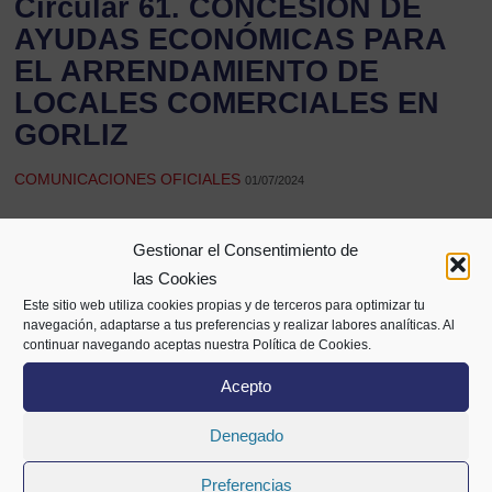
Circular 61. CONCESIÓN DE
AYUDAS ECONÓMICAS PARA
EL ARRENDAMIENTO DE
LOCALES COMERCIALES EN
GORLIZ
COMUNICACIONES OFICIALES
01/07/2024
Gestionar el Consentimiento de
Compartir
las Cookies
Este sitio web utiliza cookies propias y de terceros para optimizar tu
navegación, adaptarse a tus preferencias y realizar labores analíticas. Al
continuar navegando aceptas nuestra Política de Cookies.
Acepto
Denegado
Preferencias