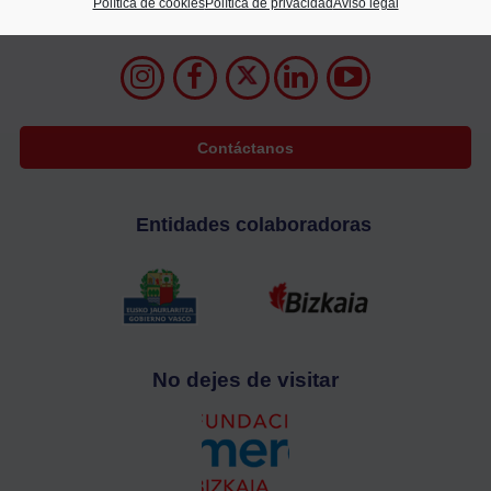
Política de cookies
Política de privacidad
Aviso legal
94 400 28 00
688 72 05 63
info@cecobi.es
Contáctanos
Entidades colaboradoras
No dejes de visitar