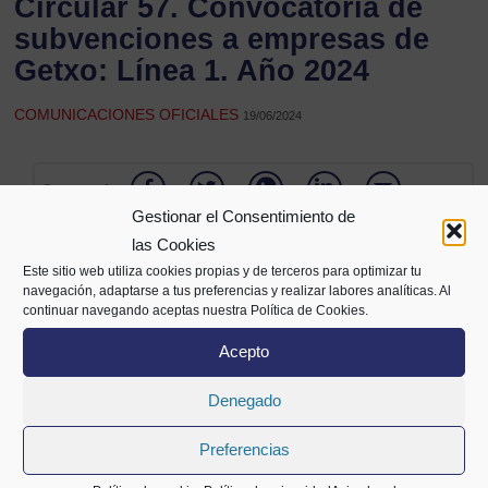
Circular 57. Convocatoria de
subvenciones a empresas de
Getxo: Línea 1. Año 2024
COMUNICACIONES OFICIALES
19/06/2024
Compartir
Gestionar el Consentimiento de
las Cookies
Este sitio web utiliza cookies propias y de terceros para optimizar tu
navegación, adaptarse a tus preferencias y realizar labores analíticas. Al
continuar navegando aceptas nuestra Política de Cookies.
Acepto
Denegado
Alameda Mazarredo 69,
Preferencias
2º planta
48009 Bilbao