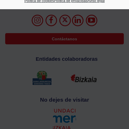
Política de cookies
Política de privacidad
Aviso legal
94 400 28 00
688 72 05 63
info@cecobi.es
Contáctanos
Entidades colaboradoras
No dejes de visitar