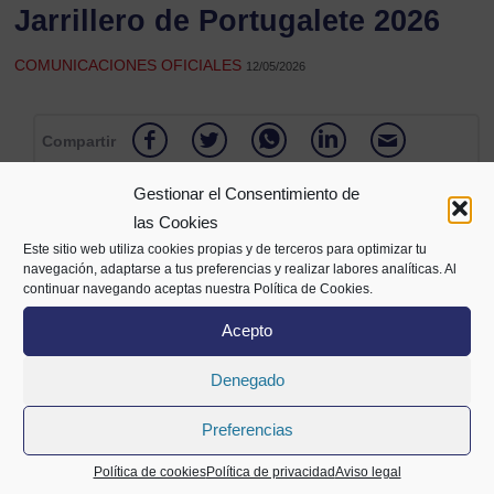
Jarrillero de Portugalete 2026
COMUNICACIONES OFICIALES
12/05/2026
Compartir
Gestionar el Consentimiento de
las Cookies
Este sitio web utiliza cookies propias y de terceros para optimizar tu
navegación, adaptarse a tus preferencias y realizar labores analíticas. Al
continuar navegando aceptas nuestra Política de Cookies.
Acepto
Denegado
Alameda Mazarredo 69,
2º planta
Preferencias
48009 Bilbao
94 400 28 00
688 72 05 63
info@cecobi.es
Política de cookies
Política de privacidad
Aviso legal