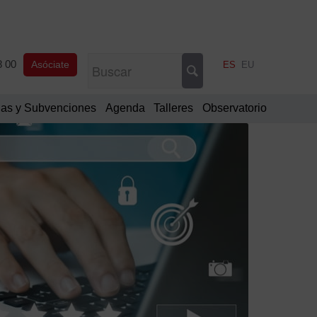
8 00
Asóciate
ES
EU
as y Subvenciones
Agenda
Talleres
Observatorio
Filtrar
por
Categorí
Comu
oficia
Notic
de
interé