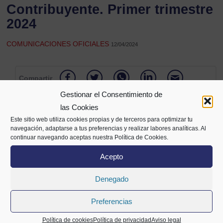
Contribuyente. Primer trimestre
2024
COMUNICACIONES OFICIALES
12/04/2024
Compartir
Gestionar el Consentimiento de
las Cookies
Este sitio web utiliza cookies propias y de terceros para optimizar tu
navegación, adaptarse a tus preferencias y realizar labores analíticas. Al
continuar navegando aceptas nuestra Política de Cookies.
Acepto
Denegado
Alameda Mazarredo 69,
Preferencias
2º planta
48009 Bilbao
Política de cookies
Política de privacidad
Aviso legal