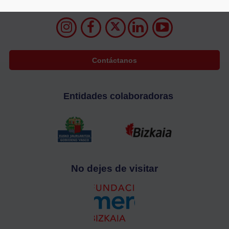
94 400 28 00
688 72 05 63
info@cecobi.es
Contáctanos
Entidades colaboradoras
No dejes de visitar