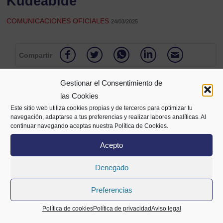
Kudeabide
COMUNICACIONES OFICIALES
24/03/2025
Compartir
Gestionar el Consentimiento de
las Cookies
Este sitio web utiliza cookies propias y de terceros para optimizar tu
navegación, adaptarse a tus preferencias y realizar labores analíticas. Al
continuar navegando aceptas nuestra Política de Cookies.
Acepto
Denegado
Alameda Mazarredo 69,
2º planta
Preferencias
48009 Bilbao
94 400 28 00
688 72 05 63
info@cecobi.es
Política de cookies
Política de privacidad
Aviso legal