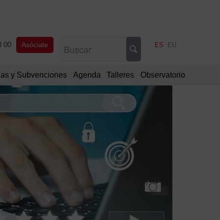
8 00
Asóciate
ES
EU
as y Subvenciones
Agenda
Talleres
Observatorio
Filtrar
por
Categorí
Comu
oficia
Notic
de
interé