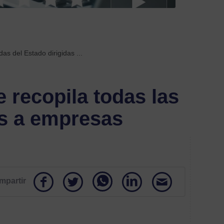
Etiquetas
acom
labora
as del Estado dirigidas ...
acue
e recopila todas las
acuer
con
as a empresas
empr
Anez
autó
mpartir
Ayud
y
subve