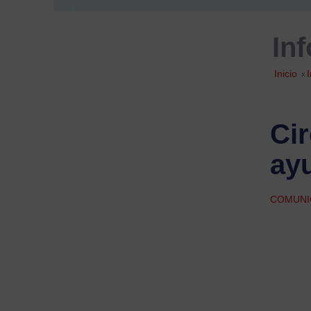
In
Inicio
»
Cir
ay
COMUNI