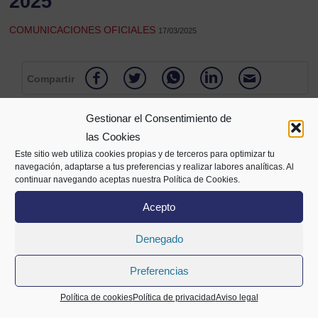
2025
COMUNICACIONES OFICIALES
17/03/2025
Compartir
Gestionar el Consentimiento de
las Cookies
Este sitio web utiliza cookies propias y de terceros para optimizar tu
navegación, adaptarse a tus preferencias y realizar labores analíticas. Al
continuar navegando aceptas nuestra Política de Cookies.
Acepto
Denegado
Alameda Mazarredo 69,
2º planta
Preferencias
48009 Bilbao
94 400 28 00
688 72 05 63
info@cecobi.es
Política de cookies
Política de privacidad
Aviso legal