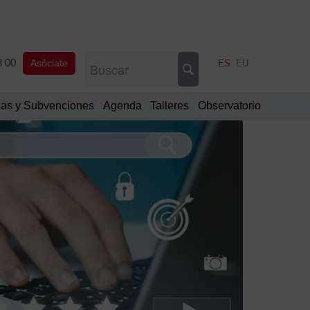
8 00
Asóciate
ES
EU
as y Subvenciones
Agenda
Talleres
Observatorio
Filtrar
por
Categorí
Comu
oficia
Notic
de
interé