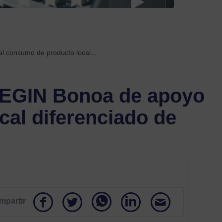
Etiquetas
acom
labora
consumo de producto local...
acue
EGIN Bonoa de apoyo
acuer
con
cal diferenciado de
empr
Anez
autó
Ayud
y
subve
mpartir