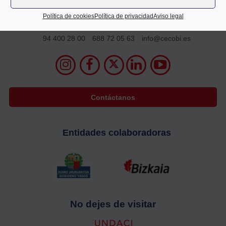
Alameda Mazarredo 69,
Política de cookies
Política de privacidad
Aviso legal
2º planta
48009 Bilbao
94 400 28 00
688 72 05 63
info@cecobi.es
Contáctanos
Entidades colaboradoras
No dejes de visitar