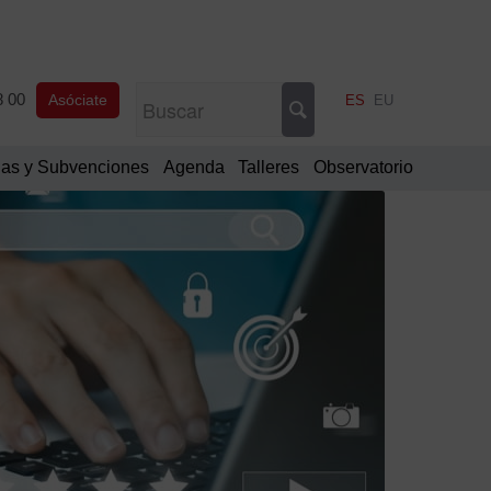
8 00
Asóciate
ES
EU
as y Subvenciones
Agenda
Talleres
Observatorio
Filtrar
por
Categorí
Comu
oficia
Notic
de
interé