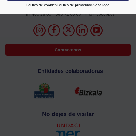
2º planta
Política de cookies
Política de privacidad
Aviso legal
48009 Bilbao
94 400 28 00
688 72 05 63
info@cecobi.es
Contáctanos
Entidades colaboradoras
No dejes de visitar