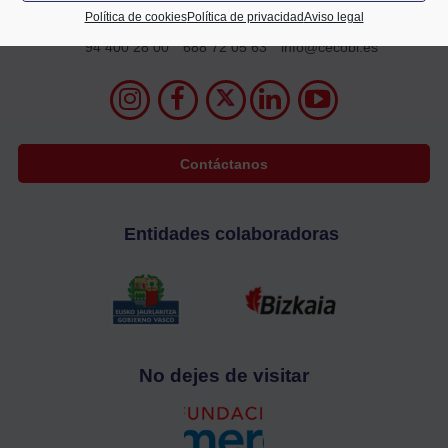
2º planta
Política de cookies
Política de privacidad
Aviso legal
48009 Bilbao
94 400 28 00
688 72 05 63
info@cecobi.es
Contáctanos
Entidades colaboradoras
No dejes de visitar