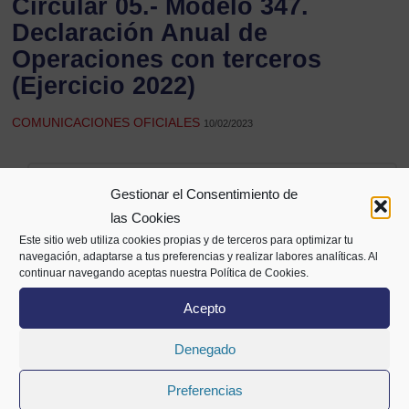
Circular 05.- Modelo 347.
Declaración Anual de
Operaciones con terceros
(Ejercicio 2022)
COMUNICACIONES OFICIALES
10/02/2023
Compartir
Gestionar el Consentimiento de
las Cookies
Este sitio web utiliza cookies propias y de terceros para optimizar tu
navegación, adaptarse a tus preferencias y realizar labores analíticas. Al
continuar navegando aceptas nuestra Política de Cookies.
Acepto
Denegado
Preferencias
Alameda Mazarredo 69,