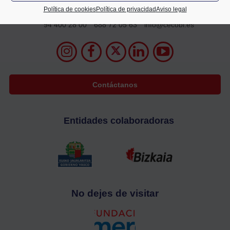
2º planta
Política de cookies
Política de privacidad
Aviso legal
48009 Bilbao
94 400 28 00
688 72 05 63
info@cecobi.es
Contáctanos
Entidades colaboradoras
No dejes de visitar