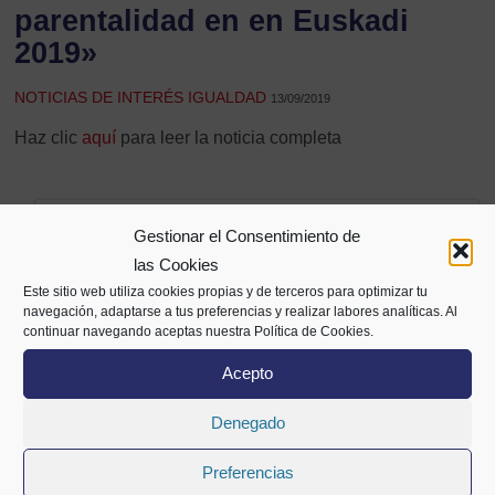
parentalidad en en Euskadi
2019»
NOTICIAS DE INTERÉS IGUALDAD
13/09/2019
Haz clic
aquí
para leer la noticia completa
Compartir
Gestionar el Consentimiento de
las Cookies
Este sitio web utiliza cookies propias y de terceros para optimizar tu
navegación, adaptarse a tus preferencias y realizar labores analíticas. Al
continuar navegando aceptas nuestra Política de Cookies.
Acepto
Denegado
Preferencias
Alameda Mazarredo 69,