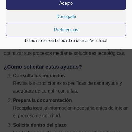
Acepto
La digitalización no es solo una tendencia; es una
necesidad. Programas como el Kit Digital permiten a las
Denegado
empresas mejorar su presencia online, ofrecer mejores
servicios y aumentar su competitividad en un mercado
Preferencias
cada vez más digitalizado.
Política de cookies
Política de privacidad
Aviso legal
En Bizkaia, muchas empresas ya están aprovechando
estas ayudas para transformar sus modelos de negocio y
optimizar sus procesos mediante soluciones tecnológicas.
¿Cómo solicitar estas ayudas?
Consulta los requisitos
Revisa las condiciones específicas de cada ayuda y
asegúrate de cumplir con ellas.
Prepara la documentación
Recopila toda la información necesaria antes de iniciar
el proceso de solicitud.
Solicita dentro del plazo