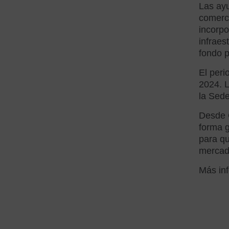
Las ayu
comerci
incorpo
infraes
fondo p
El peri
2024. L
la Sede
Desde 
forma g
para qu
mercad
Más inf