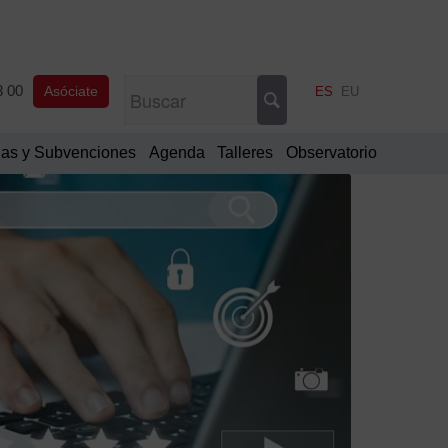
8 00
Asóciate
ES
EU
as y Subvenciones
Agenda
Talleres
Observatorio
Filtrar
por
Categorí
Comu
oficia
Notic
de
interé