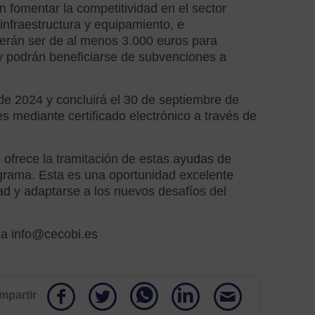
Baró
 fomentar la competitividad en el sector
2023
infraestructura y equipamiento, e
berán ser de al menos 3.000 euros para
Bienb
 y podrán beneficiarse de subvenciones a
Bono
 de 2024 y concluirá el 30 de septiembre de
CB11
s mediante certificado electrónico a través de
Circu
frece la tramitación de estas ayudas de
Gener
rograma. Esta es una oportunidad excelente
ad y adaptarse a los nuevos desafíos del
Circu
Secto
 a info@cecobi.es
Come
Cons
mpartir
Conv