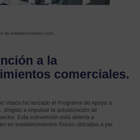
Etiquetas
acom
labora
 de establecimientos com...
acue
ción a la
acuer
con
imientos comerciales.
empr
Anez
autó
o Vasco ha lanzado el Programa de Apoyo a
irigido a impulsar la actualización de
Ayud
sector. Esta subvención está abierta a
y
 en establecimientos físicos ubicados a pie
subve