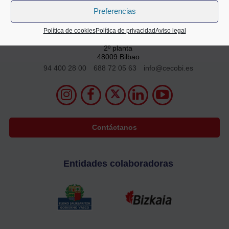
Preferencias
Política de cookies
Política de privacidad
Aviso legal
Alameda Mazarredo 69,
2º planta
48009 Bilbao
94 400 28 00
688 72 05 63
info@cecobi.es
Contáctanos
Entidades colaboradoras