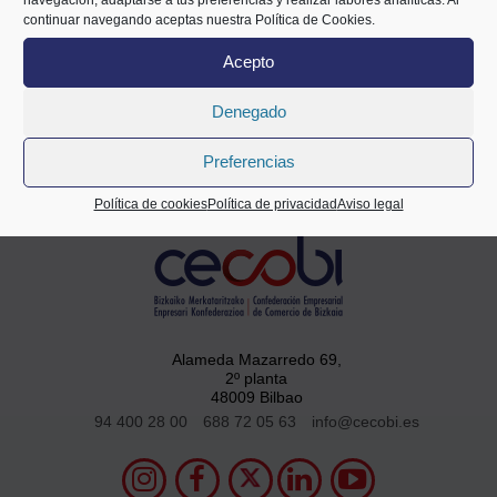
implantar.
continuar navegando aceptas nuestra Política de Cookies.
Acepto
Compartir
Denegado
Preferencias
Política de cookies
Política de privacidad
Aviso legal
Alameda Mazarredo 69,
2º planta
48009 Bilbao
94 400 28 00
688 72 05 63
info@cecobi.es